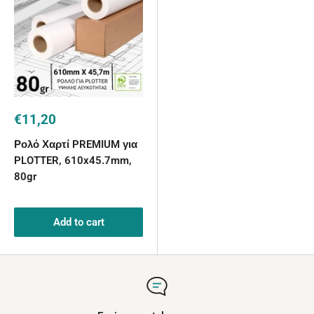
Sale
€11,20
price
Ρολό Χαρτί PREMIUM για
PLOTTER, 610x45.7mm,
80gr
Add to cart