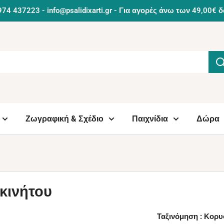
974 437223 - info@psalidixarti.gr - Για αγορές άνω των 49,0
Ζωγραφική & Σχέδιο
Παιχνίδια
Δώρα
κινήτου
Ταξινόμηση : Κορ