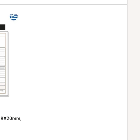
 19Χ20mm,