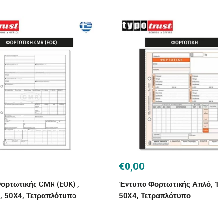
Τιμή
€0,00
με
ορτωτικής CMR (EOK) ,
Έντυπο Φορτωτικής Απλό,
την
ση
έκπτωση
 50X4, Τετραπλότυπο
50X4, Τετραπλότυπο