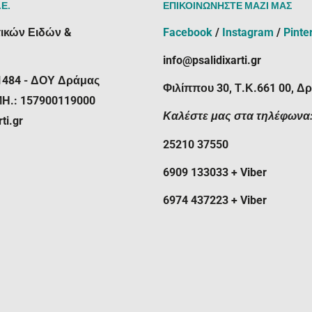
.Ε.
ΕΠΙΚΟΙΝΩΝΗΣΤΕ ΜΑΖΙ ΜΑΣ
ικών Ειδών &
Facebook
/
Instagram
/
Pinte
info@psalidixarti.gr
1484 - ΔΟΥ Δράμας
Φιλίππου 30, Τ.Κ.661 00, Δ
ΜΗ.: 157900119000
Καλέστε μας στα τηλέφωνα
ti.gr
25210 37550
6909 133033 + Viber
6974 437223 + Viber