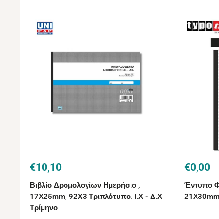
Τιμή
Τιμή
€10,10
€0,00
με
με
Βιβλίο Δρομολογίων Ημερήσιο ,
Έντυπο Φ
την
την
έκπτωση
έκπτω
17Χ25mm, 92X3 Τριπλότυπο, Ι.Χ - Δ.Χ
21Χ30mm,
Τρίμηνο