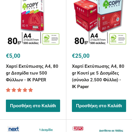
Τιμή
Τιμή
€5,00
€25,00
με
με
την
την
Χαρτί Εκτύπωσης Α4, 80
Χαρτί Εκτύπωσης Α4, 80
έκπτωση
έκπτωση
gr Δεσμίδα των 500
gr Κουτί με 5 Δεσμίδες
Φύλλων - IK PAPER
(σύνολο 2.500 Φύλλα) -
IK Paper
Προσθήκη στο Καλάθι
Προσθήκη στο Καλάθι