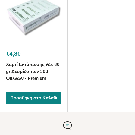
Τιμή
€4,80
με
την
Χαρτί Εκτύπωσης Α5, 80
έκπτωση
gr Δεσμίδα των 500
Φύλλων - Premium
Προσθήκη στο Καλάθι