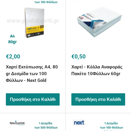
Τιμή
Τιμή
€2,00
€0,50
με
με
την
την
Χαρτί Εκτύπωσης Α4, 80
Χαρτί - Κόλλα Αναφοράς
έκπτωση
έκπτωση
gr Δεσμίδα των 100
Πακέτο 10Φύλλων 60gr
Φύλλων - Next Gold
Προσθήκη στο Καλάθι
Προσθήκη στο Καλάθι