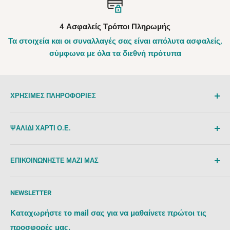
4 Ασφαλείς Τρόποι Πληρωμής
Τα στοιχεία και οι συναλλαγές σας είναι απόλυτα ασφαλείς,
σύμφωνα με όλα τα διεθνή πρότυπα
ΧΡΗΣΙΜΕΣ ΠΛΗΡΟΦΟΡΙΕΣ
Τρόποι Παραγγελίας
ΨΑΛΙΔΙ ΧΑΡΤΙ Ο.Ε.
Τρόποι Πληρωμής
Τρόποι & Κόστη Αποστολής
Εμπόριο Χαρτικών Ειδών & Δώρων
ΕΠΙΚΟΙΝΩΝΗΣΤΕ ΜΑΖΙ ΜΑΣ
Επιστροφές Προιόντων
Α.Φ.Μ: 801491484 - ΔΟΥ Δράμας
Όροι Χρήσης
Facebook
/
Instagram
/
Pinterest
Αριθμός Γ.Ε.ΜΗ.: 157900119000
NEWSLETTER
Ασφάλεια Συναλλαγών
info@psalidixarti.gr
info@psalidixarti.gr
Terms of Service
Καταχωρήστε το mail σας για να μαθαίνετε πρώτοι τις
Φιλίππου 30, Τ.Κ.661 00, Δράμα
Refund policy
προσφορές μας.