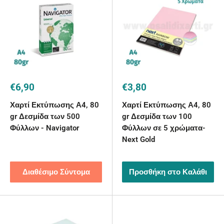
Τιμή
Τιμή
€6,90
€3,80
με
με
την
την
Χαρτί Εκτύπωσης Α4, 80
Χαρτί Εκτύπωσης Α4, 80
έκπτωση
έκπτωση
gr Δεσμίδα των 500
gr Δεσμίδα των 100
Φύλλων - Navigator
Φύλλων σε 5 χρώματα-
Next Gold
Διαθέσιμο Σύντομα
Προσθήκη στο Καλάθι