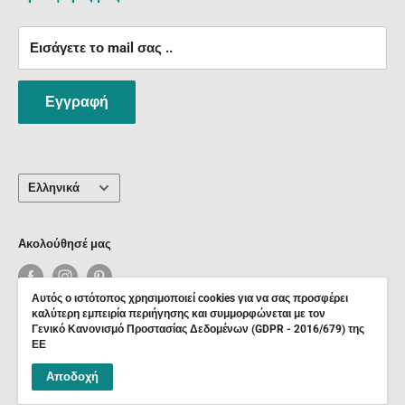
Καλέστε μας στα τηλέφωνα:
Εισάγετε το mail σας ..
25210 37550
6909 133033 + Viber
Εγγραφή
6974 437223 + Viber
Γλώσσα
Ελληνικά
Ακολούθησέ μας
Αυτός ο ιστότοπος χρησιμοποιεί cookies για να σας προσφέρει
καλύτερη εμπειρία περιήγησης και συμμορφώνεται με τον
Γενικό Κανονισμό Προστασίας Δεδομένων (GDPR - 2016/679) της
© 2026 Psalidixarti.gr
ΕΕ
Copyright 2021 Ψαλίδι Χαρτί Ο.Ε- Με την επιφύλαξη παντός
Αποδοχή
νομίμου δικαιώματος.