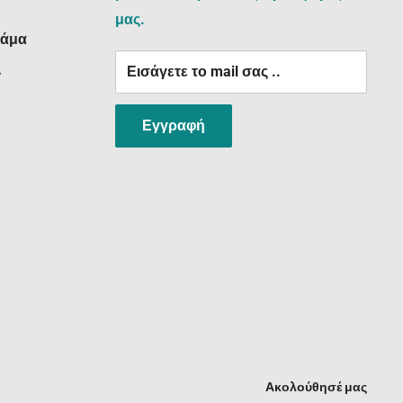
μας.
ράμα
Εισάγετε το mail σας ..
:
Εγγραφή
Ακολούθησέ μας