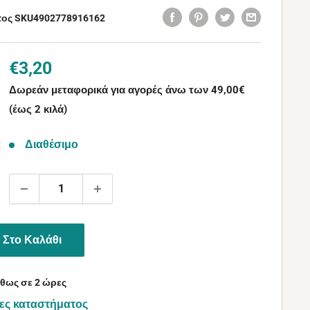
τος SKU
4902778916162
Τιμή
€3,20
με
Δωρεάν μεταφορικά για αγορές άνω των 49,00€
την
(έως 2 κιλά)
έκπτωση
:
Διαθέσιμο
Στο Καλάθι
θως σε 2 ώρες
ες καταστήματος