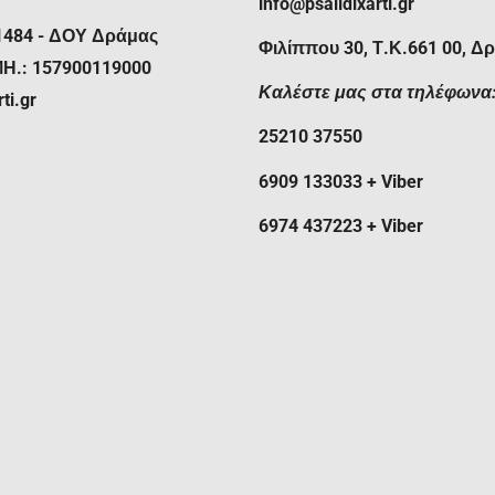
η στιγμή που σας παραδίδει το
info@psalidixarti.gr
1484 - ΔΟΥ Δράμας
Φιλίππου 30, Τ.Κ.661 00, Δ
δυσπρόσιτη ή μη, εισάγεται
ΜΗ.: 157900119000
νεργαζόμενων εταιριών
Καλέστε μας στα τηλέφωνα
ti.gr
χές εκτός των ορίων των
25210 37550
ία πραγματοποιούνται
ας μας. Στις παρατηρήσεις της
6909 133033 + Viber
περισσότερες πληροφορίες,
ας ή τον αριθμό της
ιερ που σας ενδιαφέρει.
6974 437223 + Viber
2 εργάσιμες ημέρες για τα
αραδίδεται η παραγγελία σας
ι η δυνατότητα αντικαταβολής.
θεση, πιστωτική/χρεωστική