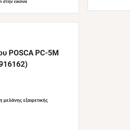
 στην εικόνα
ου POSCA PC-5M
8916162)
η μελάνης
εξαιρετικής