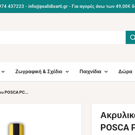
974 437223 - info@psalidixarti.gr - Για αγορές άνω των 49,0
Ζωγραφική & Σχέδιο
Παιχνίδια
Δώρα
υ POSCA PC...
Ακρυλικ
POSCA PC