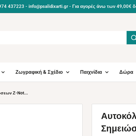
974 437223 - info@psalidixarti.gr - Για αγορές άνω των 49,0
Ζωγραφική & Σχέδιο
Παιχνίδια
Δώρα
σεων Ζ-Not...
Αυτοκόλ
Σημειώσ