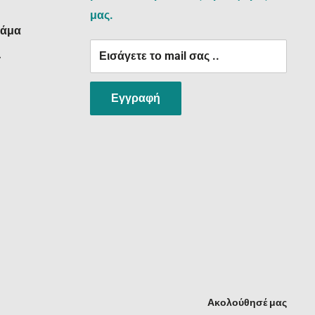
μας.
ράμα
Εισάγετε το mail σας ..
:
Εγγραφή
Ακολούθησέ μας