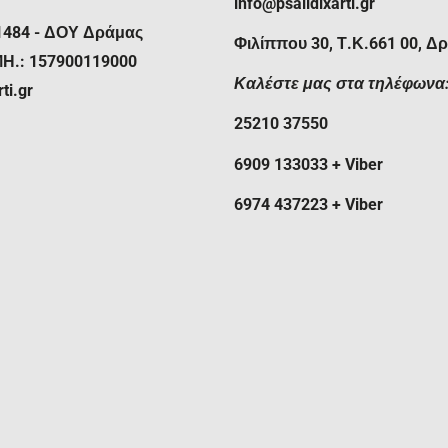
η στιγμή που σας παραδίδει το
info@psalidixarti.gr
1484 - ΔΟΥ Δράμας
Φιλίππου 30, Τ.Κ.661 00, Δ
δυσπρόσιτη ή μη, εισάγεται
ΜΗ.: 157900119000
νεργαζόμενων εταιριών
Καλέστε μας στα τηλέφωνα
ti.gr
χές εκτός των ορίων των
25210 37550
ία πραγματοποιούνται
ας μας. Στις παρατηρήσεις της
6909 133033 + Viber
περισσότερες πληροφορίες,
ας ή τον αριθμό της
ιερ που σας ενδιαφέρει.
6974 437223 + Viber
2 εργάσιμες ημέρες για τα
αραδίδεται η παραγγελία σας
ι η δυνατότητα αντικαταβολής.
θεση, πιστωτική/χρεωστική