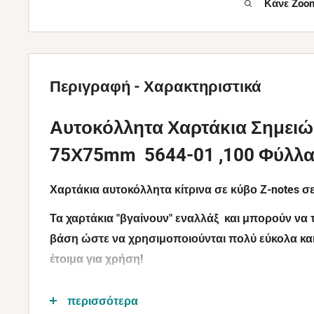
Κάνε Zoom
Περιγραφή - Χαρακτηριστικά
Αυτοκόλλητα Χαρτάκια Σημειώσ
75Χ75mm 5644-01 ,100 Φύλλ
Χαρτάκια αυτοκόλλητα κίτρινα σε κύβο Ζ-notes σε
Τα χαρτάκια "βγαίνουν" εναλλάξ και μπορούν να
βάση ώστε να χρησιμοποιούνται πολύ εύκολα κα
έτοιμα για χρήση!
Σημειώστε όλα σας τα μηνύματα στις κλασικές αυτοκ
περισσότερα
τις όπου επιθυμείτε!