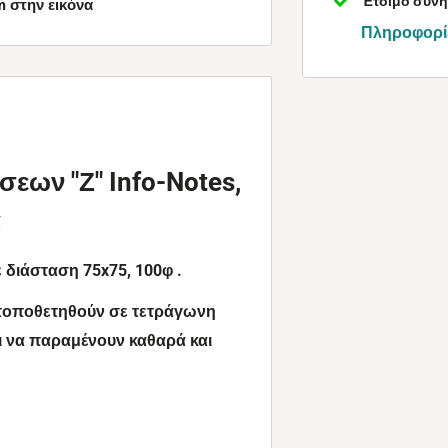
Έτοιμο συνή
 στην εικόνα
Πληροφορί
εων "Ζ" Info-Notes,
α
 διάσταση 75x75, 100φ .
 τοποθετηθούν σε τετράγωνη
ι να παραμένουν καθαρά και
όλλητες σημειώσεις και κολλήστε