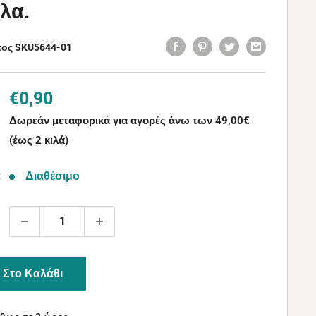
λα.
τος SKU
5644-01
Τιμή
€0,90
με
Δωρεάν μεταφορικά για αγορές άνω των 49,00€
την
(έως 2 κιλά)
έκπτωση
:
Διαθέσιμο
Στο Καλάθι