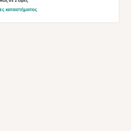
θως σε 2 ώρες
ες καταστήματος