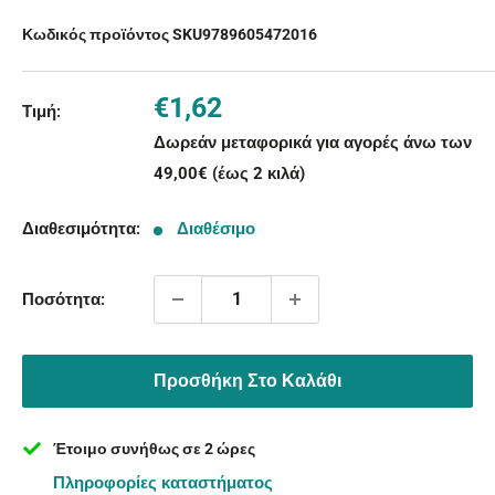
Κωδικός προϊόντος SKU
9789605472016
Τιμή
€1,62
Τιμή:
με
Δωρεάν μεταφορικά για αγορές άνω των
την
49,00€ (έως 2 κιλά)
έκπτωση
Διαθεσιμότητα:
Διαθέσιμο
Ποσότητα:
Προσθήκη Στο Καλάθι
Έτοιμο συνήθως σε 2 ώρες
Πληροφορίες καταστήματος