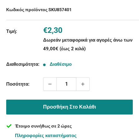
Κωδικός προϊόντος SKU
857401
Τιμή
€2,30
Τιμή:
με
Δωρεάν μεταφορικά για αγορές άνω των
την
49,00€ (έως 2 κιλά)
έκπτωση
Διαθεσιμότητα:
Διαθέσιμο
Ποσότητα:
Προσθήκη Στο Καλάθι
Έτοιμο συνήθως σε 2 ώρες
Πληροφορίες καταστήματος