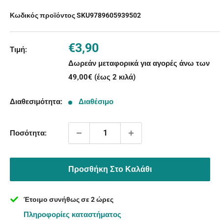
Κωδικός προϊόντος SKU
9789605939502
Τιμή
€3,90
Τιμή:
με
Δωρεάν μεταφορικά για αγορές άνω των
την
49,00€ (έως 2 κιλά)
έκπτωση
Διαθεσιμότητα:
Διαθέσιμο
Ποσότητα:
Προσθήκη Στο Καλάθι
Έτοιμο συνήθως σε 2 ώρες
Πληροφορίες καταστήματος