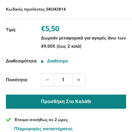
Κωδικός προϊόντος SKU
42814
Τιμή
€5,50
Τιμή:
με
Δωρεάν μεταφορικά για αγορές άνω των
την
49,00€ (έως 2 κιλά)
έκπτωση
Διαθεσιμότητα:
Διαθέσιμο
Ποσότητα:
Προσθήκη Στο Καλάθι
Έτοιμο συνήθως σε 2 ώρες
Πληροφορίες καταστήματος