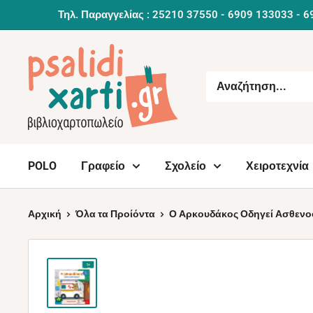
Συνέχεια
Τηλ. Παραγγελίας : 25210 37550 - 6909 133033 - 6
POLO
Γραφείο
Σχολείο
Χειροτεχνία
Αρχική
Όλα τα Προίόντα
Ο Αρκουδάκος Οδηγεί Ασθενο