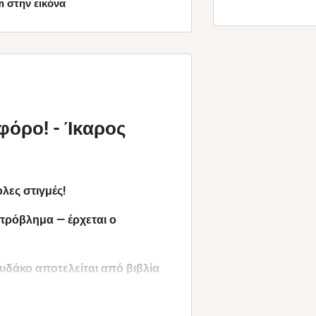
 στην εικόνα
όρο! - Ίκαρος
λες στιγμές!
 πρόβλημα ― έρχεται ο
δάκο αποτελείται από βιβλία
ούμενα μέρη για ατελείωτες ώρες