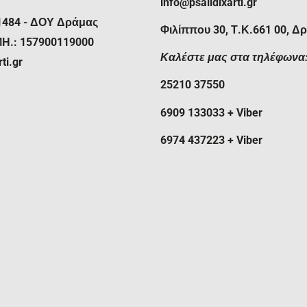
η στιγμή που σας παραδίδει το
info@psalidixarti.gr
1484 - ΔΟΥ Δράμας
Φιλίππου 30, Τ.Κ.661 00, Δ
δυσπρόσιτη ή μη, εισάγεται
ΜΗ.: 157900119000
νεργαζόμενων εταιριών
Καλέστε μας στα τηλέφωνα
ti.gr
χές εκτός των ορίων των
25210 37550
ία πραγματοποιούνται
ας μας. Στις παρατηρήσεις της
6909 133033 + Viber
περισσότερες πληροφορίες,
ας ή τον αριθμό της
ιερ που σας ενδιαφέρει.
6974 437223 + Viber
2 εργάσιμες ημέρες για τα
αραδίδεται η παραγγελία σας
ι η δυνατότητα αντικαταβολής.
θεση, πιστωτική/χρεωστική