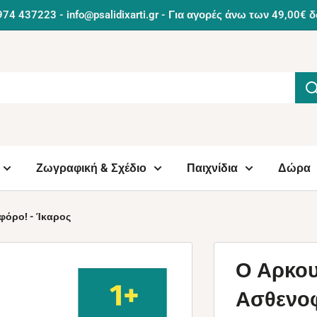
974 437223 - info@psalidixarti.gr - Για αγορές άνω των 49,0
Ζωγραφική & Σχέδιο
Παιχνίδια
Δώρα
φόρο! - Ίκαρος
Ο Αρκου
Ασθενοφ