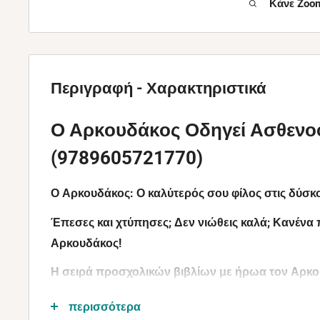
Κάνε Zoom
Περιγραφή - Χαρακτηριστικά
Ο Αρκουδάκος Οδηγεί Ασθενοφ
(9789605721770)
Ο Αρκουδάκος: Ο καλύτερός σου φίλος στις δύσκο
Έπεσες και χτύπησες; Δεν νιώθεις καλά; Κανένα
Αρκουδάκος!
Η σειρά προσχολικών βιβλίων με ήρωα τον Αρκου
μικρού σχήματος, από ανθεκτικό χαρτόνι, με κιν
περισσότερα
εξερεύνησης!