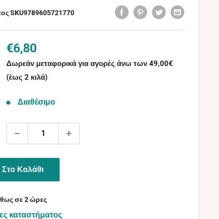
τος SKU
9789605721770
Τιμή
€6,80
με
Δωρεάν μεταφορικά για αγορές άνω των 49,00€
την
(έως 2 κιλά)
έκπτωση
:
Διαθέσιμο
Στο Καλάθι
θως σε 2 ώρες
ες καταστήματος