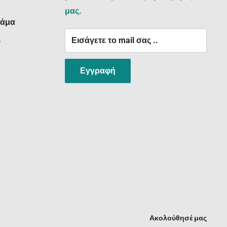
μας.
ράμα
Εισάγετε το mail σας ..
:
Εγγραφή
Ακολούθησέ μας