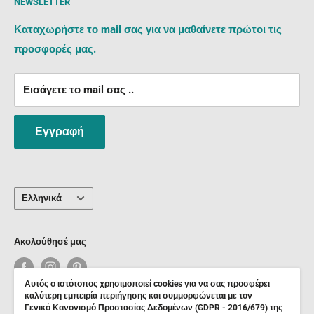
NEWSLETTER
Ασφάλεια Συναλλαγών
info@psalidixarti.gr
με τραπεζική κατάθεση, πιστωτική/χρεωστική κάρτα
info@psalidixarti.gr
Δικαιούχος: Ψαλίδι Χαρτί Ο.Ε.
Terms of Service
και paypal.
Καταχωρήστε το mail σας για να μαθαίνετε πρώτοι τις
Φιλίππου 30, Τ.Κ.661 00, Δράμα
-----------------------------------------------------
Refund policy
προσφορές μας.
Καλέστε μας στα τηλέφωνα:
EUROBANK:
Εισάγετε το mail σας ..
25210 37550
GR07 0260 7670 0008 2020 1379 265
Δικαιούχος: Ψαλίδι Χαρτί Ο.Ε.
6909 133033 + Viber
Εγγραφή
----------------------------------------------------
6974 437223 + Viber
VIVA WALLET
GR84 7010 0000 0007 8471 3418 751
Γλώσσα
Ελληνικά
Δικαιούχος: Ψαλίδι Χαρτί Ο.Ε.
Ακολούθησέ μας
- Μέσω PAYPAL:
Αυτός ο ιστότοπος χρησιμοποιεί cookies για να σας προσφέρει
Αφού επιλέξετε ως μέσο πληρωμής την πιστωτική ή
καλύτερη εμπειρία περιήγησης και συμμορφώνεται με τον
Γενικό Κανονισμό Προστασίας Δεδομένων (GDPR - 2016/679) της