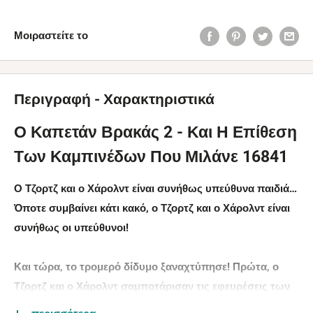
Μοιραστείτε το
Περιγραφή - Χαρακτηριστικά
Ο Καπετάν Βρακάς 2 - Και Η Επίθεση
Των Καμπινέδων Που Μιλάνε 16841
Ο Τζορτζ και ο Χάρολντ είναι συνήθως υπεύθυνα παιδιά…
Όποτε συμβαίνει κάτι κακό, ο Τζορτζ και ο Χάρολντ είναι
συνήθως οι υπεύθυνοι!
Και τώρα, το τρομερό δίδυμο ξαναχτύπησε! Πρώτα, ο
Τζορτζ και ο Χάρολντ σαμποτάρισαν τις εφευρέσεις των
συμμαθητών τους για τον Δεύτερη Ετήσιο Διαγωνισμό