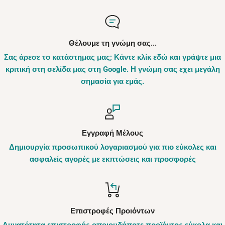
λαμβάνοντας υπόψη το βάρος της συσκευασίας.
Είδος
Μυθιστόρημα
Σε κάθε περίπτωση θα σας ενημερώσουμε τηλεφωνικά
Ηλικία
7-8
,
9-11
για το κόστος αποστολής.
Θέλουμε τη γνώμη σας...
- Με Χρεωστική / Πιστωτική / Προπληρωμένη Κάρτα:
Σελίδες
144
Τα προϊόντα προς ολόκληρη την Ελλάδα αποστέλλονται
Σας άρεσε το κατάστημας μας; Κάντε κλίκ εδώ και γράψτε μια
Αφού επιλέξετε ως μέσο πληρωμής την πιστωτική ή
με την Speedex Courier (εκτός αν ξεπερνάνε τα 20kg
κριτική στη σελίδα μας στη Google. Η γνώμη σας εχει μεγάλη
Μεταφραστής
Μαίρη Γραμμένου
χρεωστική κάρτα μέσω του συστήματος ασφαλών
σημασία για εμάς.
οπότε αποστέλλονται με μεταφορική).
Σχήμα (πλάτος x ύψος)
15 x 21 cm
συναλλαγών, θα μεταφερθείτε στο προστατευμένο
Ενδεικτικά:
Βιβλιοδεσία
Σκληρό εξώφυλλο
περιβάλλον του Viva Wallet για να ολοκληρώσετε τη
συναλλαγή σας. Η Viva Wallet δέχεται όλες τις πιστωτικές
ISBN e-book
978-618-01-1405-8
Εγγραφή Μέλους
Παραγγελίες άνω των 49,00 € (έως 2 κιλά)
Δωρε
και χρεωστικές κάρτες. Μετά την ολοκλήρωση της
Κωδικός e-book
16842
Δημιουργία προσωπικού λογαριασμού για πιο εύκολες και
συναλλαγής θα λάβετε μήνυμα επιβεβαίωσης από τη Viva
Παραγγελίες έως 2 κιλά
E-book format
fixed layout
ασφαλείς αγορές με εκπτώσεις και προσφορές
Wallet.
+ κάθε επιπλέον κιλό
Κόστος Αντικαταβολής
- Με Αντικαταβολή, Χρέωση +2,50€
Επιστροφές Προιόντων
Πληρωμή κατά τη παράδοση στην εταιρεία courier.
** Στις τιμές συμπεριλαμβάνεται Φ.Π.Α 24%
Δυνατότητα επιστροφής οποιουδήποτε προϊόντος εύκολα και