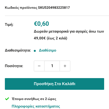
Κωδικός προϊόντος SKU
5204983225817
Τιμή
€0,60
Τιμή:
με
Δωρεάν μεταφορικά για αγορές άνω των
την
49,00€ (έως 2 κιλά)
έκπτωση
Διαθεσιμότητα:
Διαθέσιμο
Ποσότητα:
Προσθήκη Στο Καλάθι
Έτοιμο συνήθως σε 2 ώρες
Πληροφορίες καταστήματος