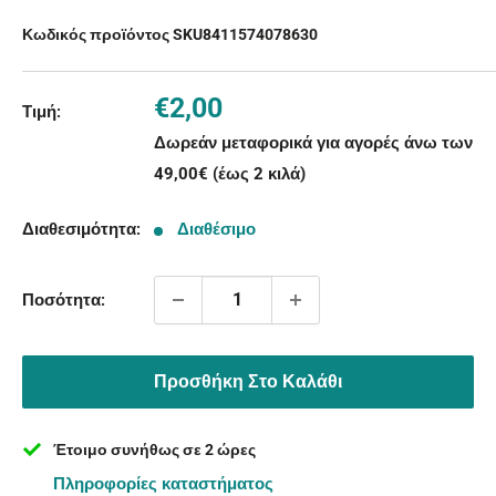
Κωδικός προϊόντος SKU
8411574078630
Τιμή
€2,00
Τιμή:
με
Δωρεάν μεταφορικά για αγορές άνω των
την
49,00€ (έως 2 κιλά)
έκπτωση
Διαθεσιμότητα:
Διαθέσιμο
Ποσότητα:
Προσθήκη Στο Καλάθι
Έτοιμο συνήθως σε 2 ώρες
Πληροφορίες καταστήματος