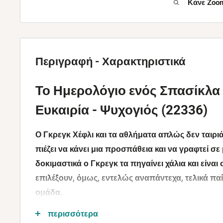
Κάνε Zoom
Περιγραφή - Χαρακτηριστικά
Το Ημερολόγιο ενός Σπασίκλα
Ευκαιρία - Ψυχογιός (22336)
Ο Γκρεγκ Χέφλι και τα αθλήματα απλώς δεν ταιρι
πιέζει να κάνει μια προσπάθεια και να γραφτεί σ
δοκιμαστικά ο Γκρεγκ τα πηγαίνει χάλια και είναι 
επιλέξουν, όμως, εντελώς αναπάντεχα, τελικά παί
ομάδα.
Καθώς ο Γκρεγκ και οι νέοι του συμπαίκτες ξεκινο
περισσότερα
κερδίσουν έστω και σε ένα παιχνίδι είναι μικρές