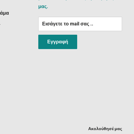
μας.
ράμα
Εισάγετε το mail σας ..
:
Εγγραφή
Ακολούθησέ μας