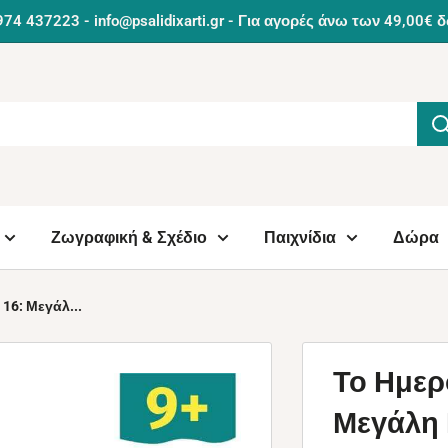
974 437223 - info@psalidixarti.gr - Για αγορές άνω των 49,0
Ζωγραφική & Σχέδιο
Παιχνίδια
Δώρα
16: Μεγάλ...
Το Ημερ
Μεγάλη 