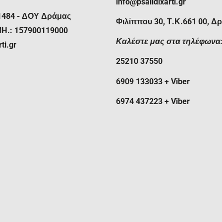
η στιγμή που σας παραδίδει το
info@psalidixarti.gr
1484 - ΔΟΥ Δράμας
Φιλίππου 30, Τ.Κ.661 00, Δ
δυσπρόσιτη ή μη, εισάγεται
ΜΗ.: 157900119000
νεργαζόμενων εταιριών
Καλέστε μας στα τηλέφωνα
ti.gr
χές εκτός των ορίων των
25210 37550
ία πραγματοποιούνται
ας μας. Στις παρατηρήσεις της
6909 133033 + Viber
περισσότερες πληροφορίες,
ας ή τον αριθμό της
ιερ που σας ενδιαφέρει.
6974 437223 + Viber
2 εργάσιμες ημέρες για τα
αραδίδεται η παραγγελία σας
ι η δυνατότητα αντικαταβολής.
θεση, πιστωτική/χρεωστική