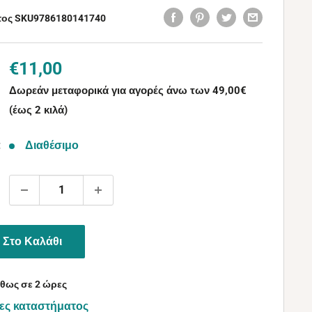
τος SKU
9786180141740
Τιμή
€11,00
με
Δωρεάν μεταφορικά για αγορές άνω των 49,00€
την
(έως 2 κιλά)
έκπτωση
:
Διαθέσιμο
Στο Καλάθι
θως σε 2 ώρες
ες καταστήματος