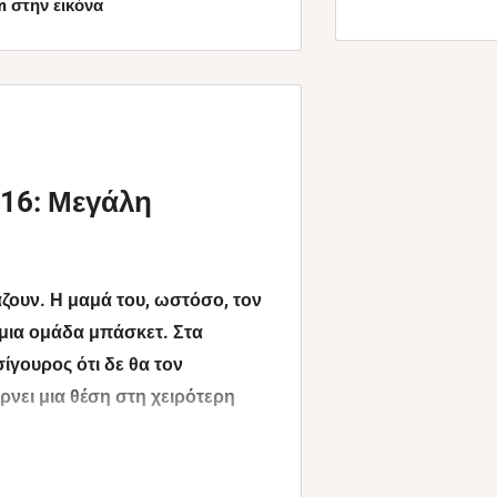
 στην εικόνα
 16: Μεγάλη
άζουν. Η μαμά του, ωστόσο, τον
ε μια ομάδα μπάσκετ. Στα
σίγουρος ότι δε θα τον
ρνει μια θέση στη χειρότερη
ύν τη σεζόν, οι πιθανότητες να
. Αλλά στον αθλητισμό τα πάντα