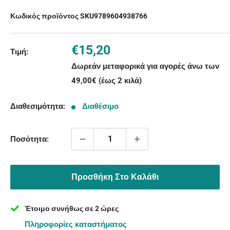
Κωδικός προϊόντος SKU
9789604938766
Τιμή
€15,20
Τιμή:
με
Δωρεάν μεταφορικά για αγορές άνω των
την
49,00€ (έως 2 κιλά)
έκπτωση
Διαθεσιμότητα:
Διαθέσιμο
Ποσότητα:
Προσθήκη Στο Καλάθι
Έτοιμο συνήθως σε 2 ώρες
Πληροφορίες καταστήματος