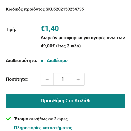
Κωδικός προϊόντος SKU
5202153254735
Τιμή
€1,40
Τιμή:
με
Δωρεάν μεταφορικά για αγορές άνω των
την
49,00€ (έως 2 κιλά)
έκπτωση
Διαθεσιμότητα:
Διαθέσιμο
Ποσότητα:
Προσθήκη Στο Καλάθι
Έτοιμο συνήθως σε 2 ώρες
Πληροφορίες καταστήματος