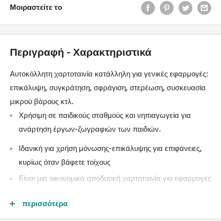
Μοιραστείτε το
Περιγραφή - Χαρακτηριστικά
Αυτοκόλλητη χαρτοταινία κατάλληλη για γενικές εφαρμογές:
επικάλυψη, συγκράτηση, σφράγιση, στερέωση, συσκευασία
μικρού βάρους κτλ.
Χρήσιμη σε παιδικούς σταθμούς και νηπιαγωγεία για
ανάρτηση έργων-ζωγραφιών των παιδιών.
Ιδανική για χρήση μόνωσης-επικάλυψης για επιφάνειες,
κυρίως όταν βάφετε τοίχους
Είναι μια οικονομικά αποδοτική χαρτοταινία για εφαρμογές
εσωτερικού χώρου.
περισσότερα
Ανθεκτική μέχρι 79°C.
Η νέα σύνθεση της κόλλας επιτρέπει στην ταινία να