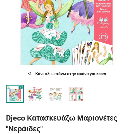
Κάνε κλικ επάνω στην εικόνα για zoom
Djeco Κατασκευάζω Μαριονέτες
"Νεράιδες"