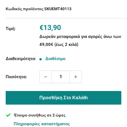
Κωδικός προϊόντος SKU
EMT40113
Τιμή
€13,90
Τιμή:
με
Δωρεάν μεταφορικά για αγορές άνω των
την
49,00€ (έως 2 κιλά)
έκπτωση
Διαθεσιμότητα:
Διαθέσιμο
Ποσότητα:
Προσθήκη Στο Καλάθι
Έτοιμο συνήθως σε 2 ώρες
Πληροφορίες καταστήματος